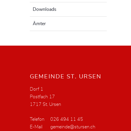
Downloads
Ämter
Fusszeile
GEMEINDE ST. URSEN
Dorf 1
Postfach 17
1717 St. Ursen
Telefon
026 494 11 45
E-Mail
gemeinde@stursen.ch